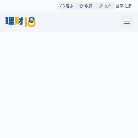
客服
收藏
发布
登录/注册