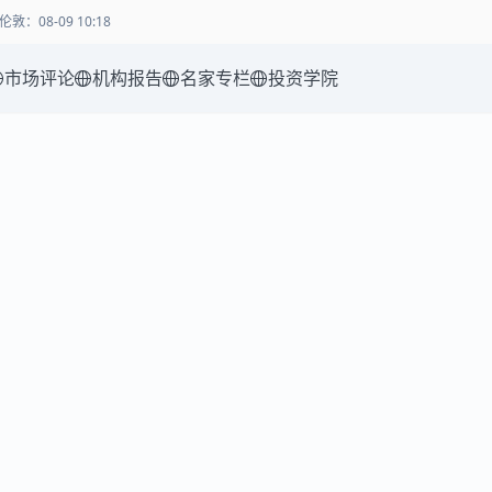
伦敦
：
08-09 10:18
市场评论
机构报告
名家专栏
投资学院