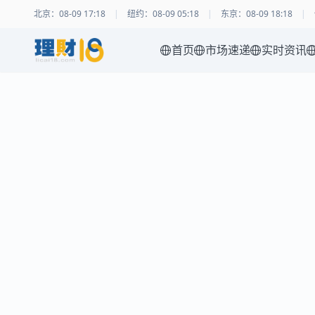
北京
：
08-09 17:18
|
纽约
：
08-09 05:18
|
东京
：
08-09 18:18
|
首页
市场速递
实时资讯