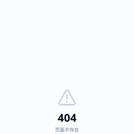
404
页面不存在