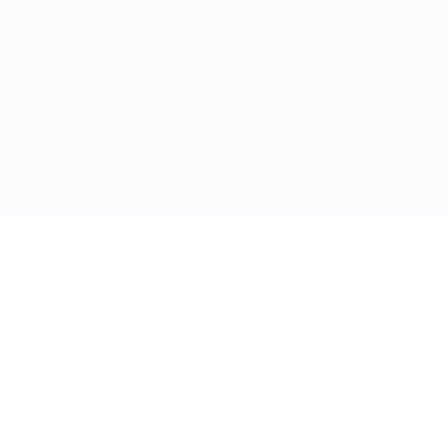
关于理财18
产品服务
关于我们
市场数据