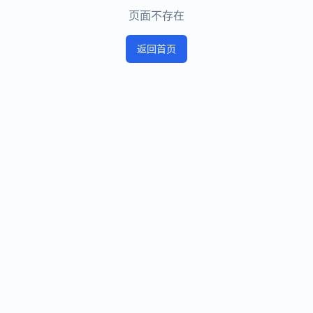
页面不存在
返回首页