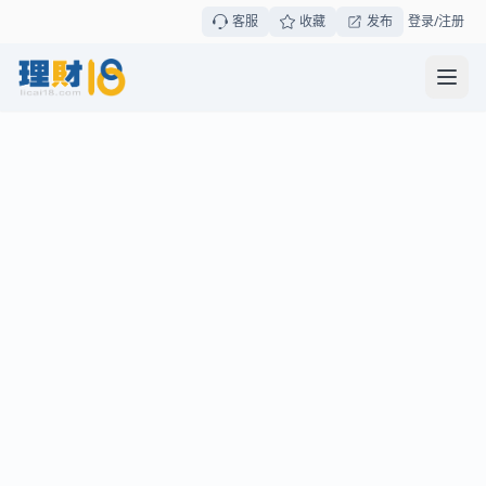
客服
收藏
发布
登录/注册