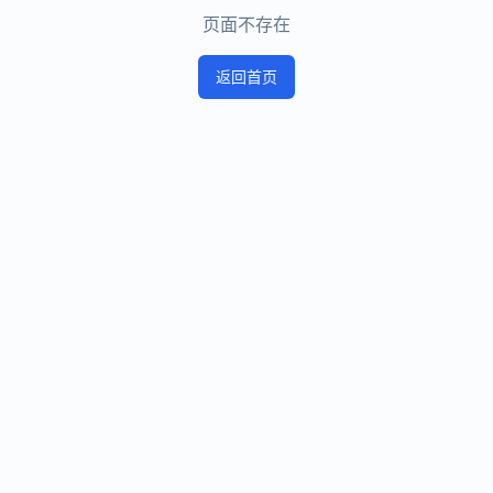
页面不存在
返回首页