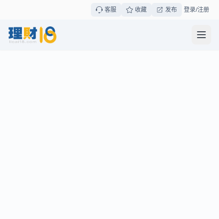
客服
收藏
发布
登录/注册