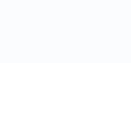
关于理财18
产品服务
关于我们
市场数据