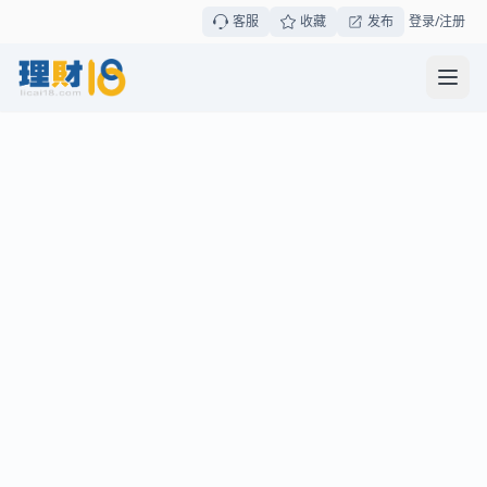
客服
收藏
发布
登录/注册