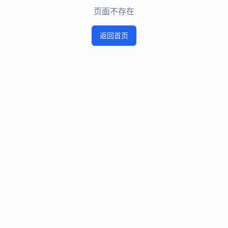
页面不存在
返回首页