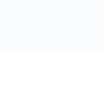
关于理财18
产品服务
关于我们
市场数据