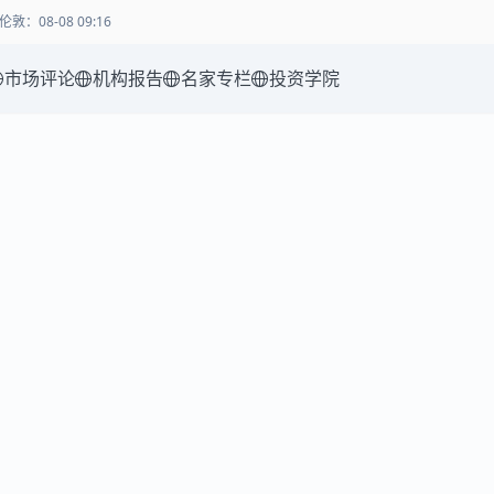
伦敦
：
08-08 09:16
市场评论
机构报告
名家专栏
投资学院