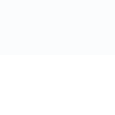
关于理财18
产品服务
关于我们
市场数据