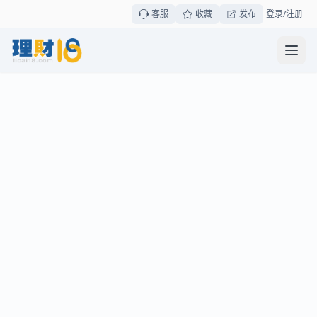
客服
收藏
发布
登录/注册