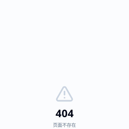
404
页面不存在