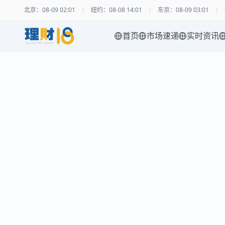
北京
：
08-09 02:01
|
纽约
：
08-08 14:01
|
东京
：
08-09 03:01
|
首页
市场速递
实时资讯