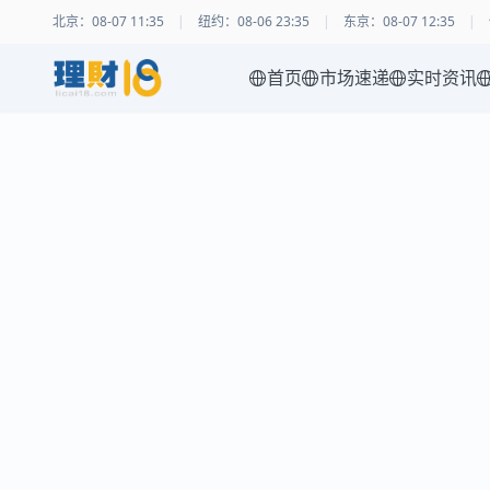
北京
：
08-07 11:35
|
纽约
：
08-06 23:35
|
东京
：
08-07 12:35
|
首页
市场速递
实时资讯