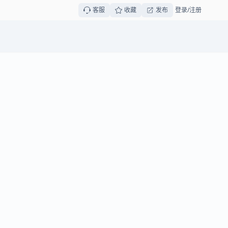
客服
收藏
发布
登录/注册