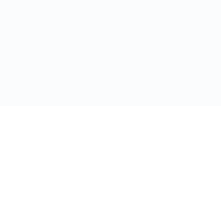
关于理财18
产品服务
关于我们
市场数据