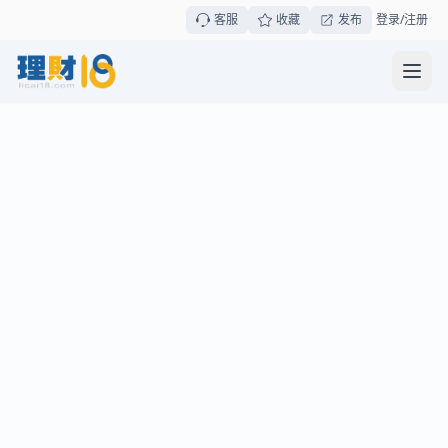
客服
收藏
发布
登录/注册