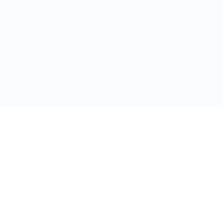
关于理财18
产品服务
关于我们
市场数据