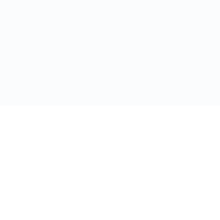
关于理财18
产品服务
关于我们
市场数据