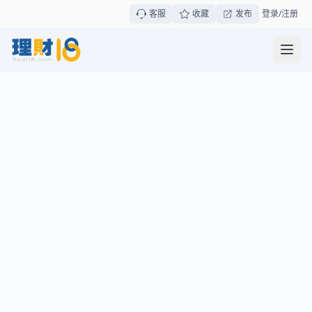
客服
收藏
发布
登录/注册