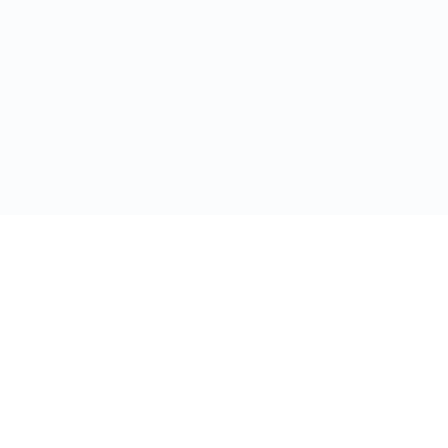
关于理财18
产品服务
关于我们
市场数据