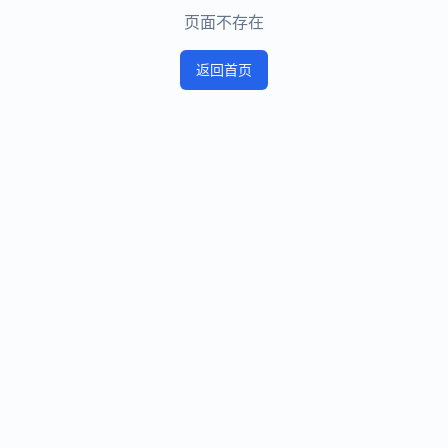
页面不存在
返回首页