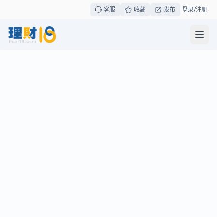
客服
收藏
发布
登录/注册