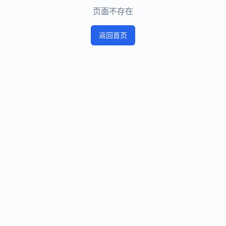
页面不存在
返回首页