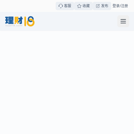
客服
收藏
发布
登录/注册