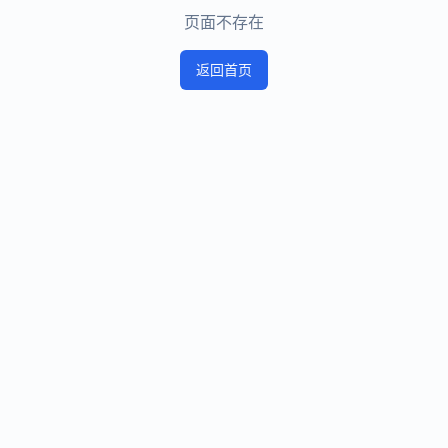
页面不存在
返回首页