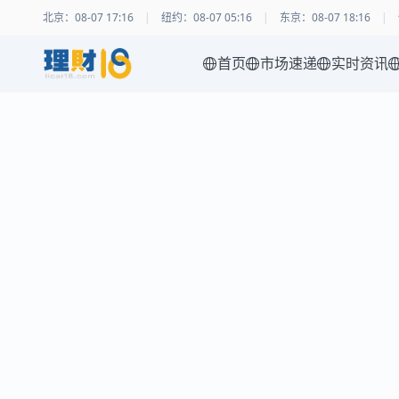
北京
：
08-07 17:16
|
纽约
：
08-07 05:16
|
东京
：
08-07 18:16
|
首页
市场速递
实时资讯