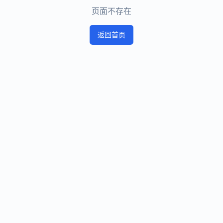
页面不存在
返回首页