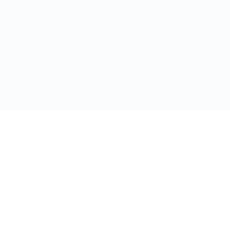
关于理财18
产品服务
关于我们
市场数据