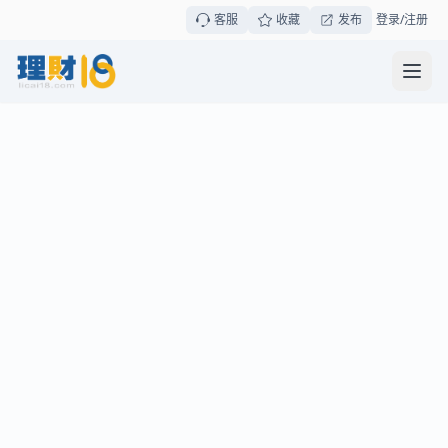
客服
收藏
发布
登录/注册