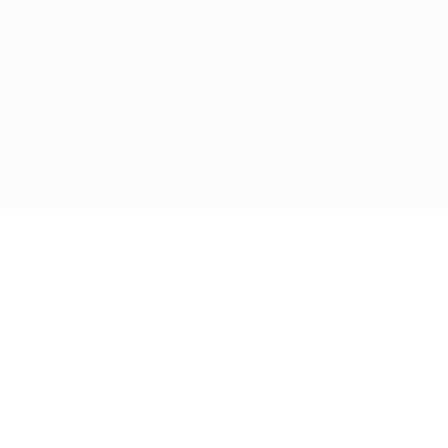
关于理财18
产品服务
关于我们
市场数据