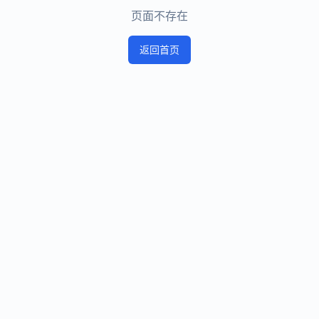
页面不存在
返回首页