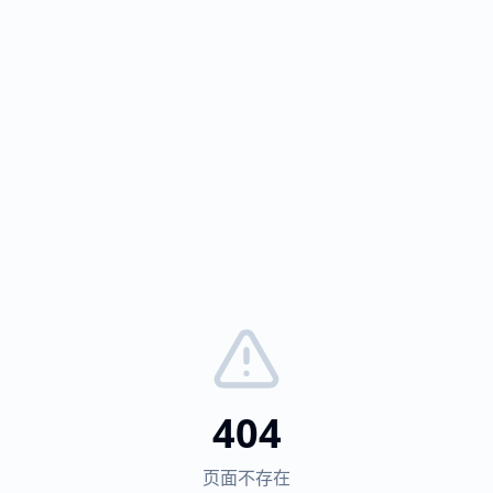
404
页面不存在