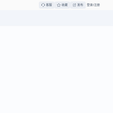
客服
收藏
发布
登录/注册