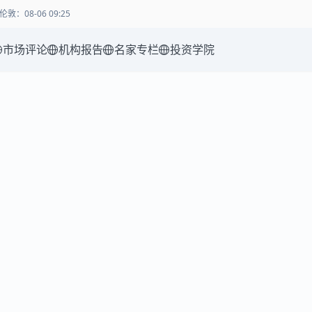
伦敦
：
08-06 09:25
市场评论
机构报告
名家专栏
投资学院